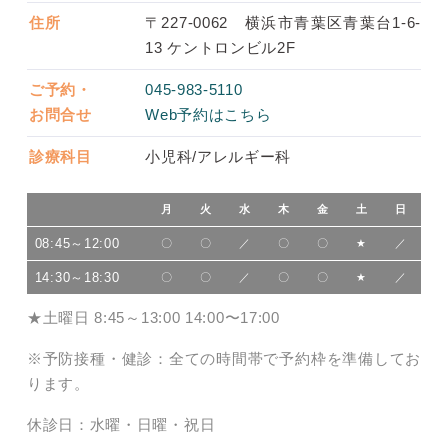
住所
〒227-0062 横浜市青葉区青葉台1-6-
13 ケントロンビル2F
ご予約・
045-983-5110
お問合せ
Web予約はこちら
診療科目
小児科/アレルギー科
月
火
水
木
金
土
日
08:45～12:00
〇
〇
／
〇
〇
★
／
14:30～18:30
〇
〇
／
〇
〇
★
／
★
土曜日 8:45～13:00 14:00〜17:00
※
予防接種・健診：全ての時間帯で予約枠を準備してお
ります。
休診日：水曜・日曜・祝日