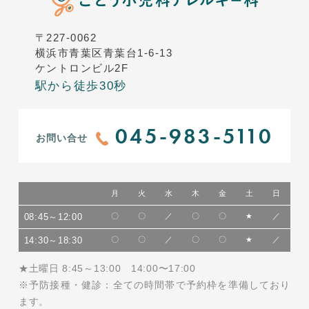
〒227-0062
横浜市青葉区青葉台1-6-13
ケントロンビル2F
駅から徒歩30秒
045-983-5110
お問い合せ
月
火
水
木
金
土
日
08:45～12:00
〇
〇
／
〇
〇
★
／
14:30～18:30
〇
〇
／
〇
〇
★
／
★
土曜日 8:45～13:00 14:00〜17:00
※
予防接種・健診：全ての時間帯で予約枠を準備しており
ます。